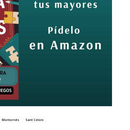
Montornès
Sant Celoni