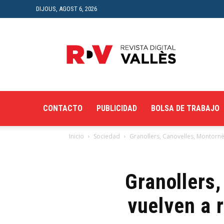
DIJOUS, AGOST 6, 2026
Revista
Digital
del
Vallès
CONTACTO
PUBLICIDAD
BOLSA DE TRABAJO
Inicio
Sociedad
Granollers, Canovelles, Montornès
Granollers,
vuelven a 