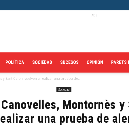
ADS
POLÍTICA
SOCIEDAD
SUCESOS
OPINIÓN
PARETS 
 y Sant Celoni vuelven a realizar una prueba de...
Sociedad
 Canovelles, Montornès y
realizar una prueba de ale