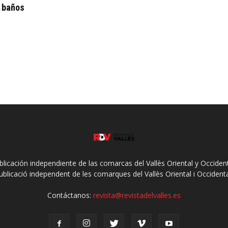
a baños
ublicación independiente de las comarcas del Vallès Oriental y Occidenta
ublicació independent de les comarques del Vallès Oriental i Occidenta
Contáctanos:
revista@revistadelvalles.es