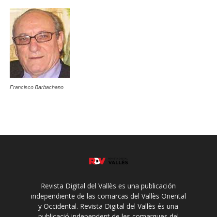
Francisco Barbachano
Revista Digital del Vallès es una publicación
independiente de las comarcas del Vallès Oriental
y Occidental. Revista Digital del Vallès és una
publicació independent de les comarques del