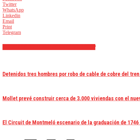
Twitter
WhatsApp
Linkedin
Email
Print
Telegram
ARTÍCULOS RELACIONADOS
MÁS DEL AUTOR
Detenidos tres hombres por robo de cable de cobre del tren
Mollet prevé construir cerca de 3.000 viviendas con el nu
El Circuit de Montmeló escenario de la graduación de 1746