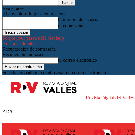
Registrarse
¡Bienvenido! Ingresa en tu cuenta
tu nombre de usuario
tu contraseña
Forgot your password? Get help
Nota a las fuentes
Recuperación de contraseña
Recupera tu contraseña
tu correo electrónico
Se te ha enviado una contraseña por correo electrónico.
Revista Digital del Vallès
ADS