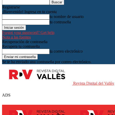
Registrarse
¡Bienvenido! Ingresa en tu cuenta
tu nombre de usuario
tu contraseña
Forgot your password? Get help
Nota a las fuentes
Recuperación de contraseña
Recupera tu contraseña
tu correo electrónico
Se te ha enviado una contraseña por correo electrónico.
Revista Digital del Vallès
ADS