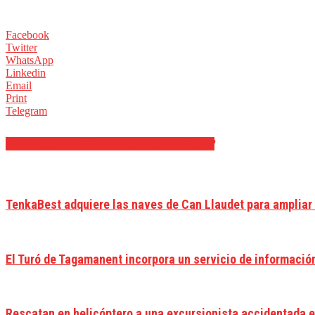
Facebook
Twitter
WhatsApp
Linkedin
Email
Print
Telegram
ARTÍCULOS RELACIONADOS
MÁS DEL AUTOR
TenkaBest adquiere las naves de Can Llaudet para ampliar
El Turó de Tagamanent incorpora un servicio de informació
Rescatan en helicóptero a una excursionista accidentada