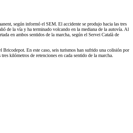
anent, según informó el SEM.
El accidente se produjo
hacia las tres
alió de la vía y ha terminado volcando en la mediana de la autovía. Al
tada en ambos sentidos de la marcha, según el Servei
Català de
del Bricodepot. En este caso, seis
turismos
han sufrido
una colisión
por
tres kilómetros de retenciones en cada sentido de la marcha.