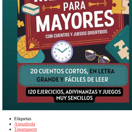
Etiquetas
Aiguafreda
Tagamanent