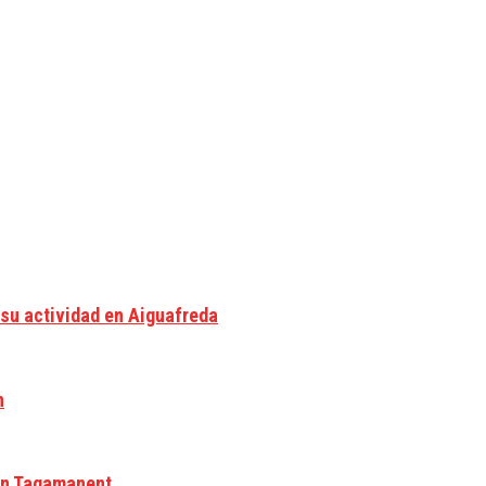
 su actividad en Aiguafreda
n
 en Tagamanent