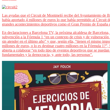
Las ayudas que el Circuit de Montmeló recibe del Ayuntamiento de Bar
había aportado 4 millones de euros lo que había permitido al Circuit
grandes acontecimientos deportivos como el Gran Premio de España d
En declaraciones a Barcelona TV, la próxima alcaldesa de Barcelona,
subvención a la Fórmula 1 “en un contexto de crisis y de vulneració
sin atender en el último año” y que, según ella, “tienen el mismo im
millones de euros, o lo es destinar cuatro millones en la Fórmula 1?”
abierta a colaborar “en todo tipo de eventos deportivos que se puedan
fundamentales y la democracia, y, ante todo, las personas”.