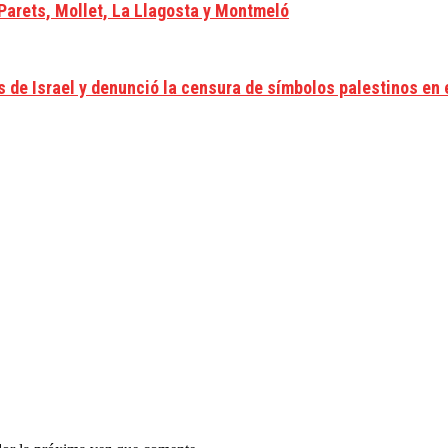
 Parets, Mollet, La Llagosta y Montmeló
de Israel y denunció la censura de símbolos palestinos en e