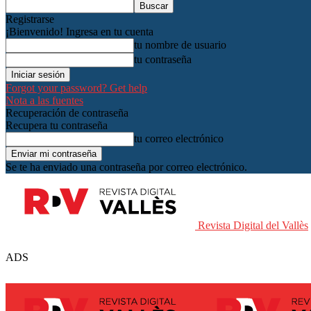
Registrarse
¡Bienvenido! Ingresa en tu cuenta
tu nombre de usuario
tu contraseña
Forgot your password? Get help
Nota a las fuentes
Recuperación de contraseña
Recupera tu contraseña
tu correo electrónico
Se te ha enviado una contraseña por correo electrónico.
Revista Digital del Vallès
ADS