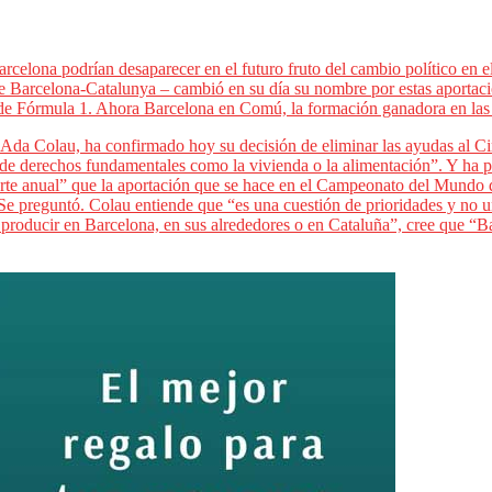
celona podrían desaparecer en el futuro fruto del cambio político en e
 de Barcelona-Catalunya – cambió en su día su nombre por estas aportaci
e Fórmula 1. Ahora Barcelona en Comú, la formación ganadora en las e
 Ada Colau, ha confirmado hoy su decisión de eliminar las ayudas al 
n de derechos fundamentales como la vivienda o la alimentación”. Y h
porte anual” que la aportación que se hace en el Campeonato del Mundo d
, Se preguntó. Colau entiende que “es una cuestión de prioridades y no 
 producir en Barcelona, en sus alrededores o en Cataluña”, cree que “Ba