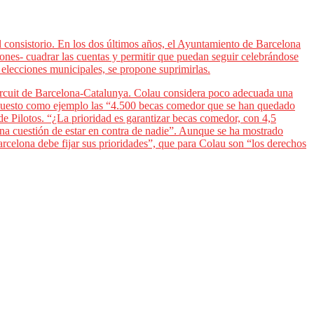
l consistorio. En los dos últimos años, el Ayuntamiento de Barcelona
ones- cuadrar las cuentas y permitir que puedan seguir celebrándose
lecciones municipales, se propone suprimirlas.
Circuit de Barcelona-Catalunya. Colau considera poco adecuada una
a puesto como ejemplo las “4.500 becas comedor que se han quedado
e Pilotos. “¿La prioridad es garantizar becas comedor, con 4,5
una cuestión de estar en contra de nadie”. Aunque se ha mostrado
rcelona debe fijar sus prioridades”, que para Colau son “los derechos