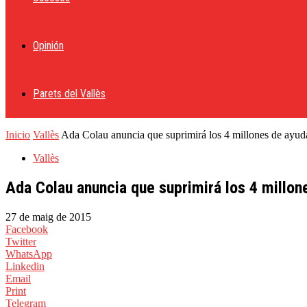
Opinión
Parets del Vallès
Inicio
Vallès
Ada Colau anuncia que suprimirá los 4 millones de ayudas
Vallès
Ada Colau anuncia que suprimirá los 4 millon
27 de maig de 2015
Facebook
Twitter
WhatsApp
Linkedin
Email
Print
Telegram